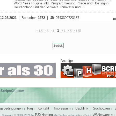
WordPress Plugins inkl. Programmierung Pflege und Hosting in
Deutschland und der Schweiz. Innovativ und ...
12.02.2021
| Besucher:
1572
|
0743390723187
m
1
Zurück
Anzeige
Scripte24_com
gsbedingungen
Faq
Kontakt
Impressum
Backlink
Suchboxen
|
|
|
|
|
|
P3XHosting
W3Networx.eu
Copyright © 2013 -2026 by
alle Rechte vorbehalten - Script: