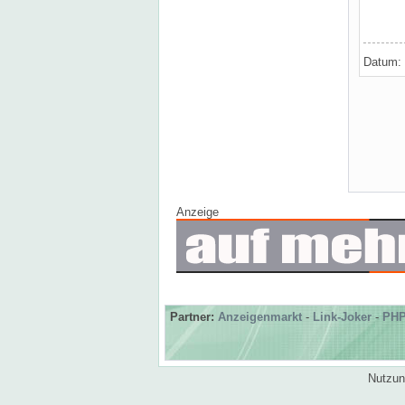
Datum:
Anzeige
Partner:
Anzeigenmarkt
-
Link-Joker
-
PHP
Nutzun