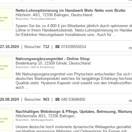
Netto-Lohnoptimierung im Handwerk Mehr Netto vom Brutto
Hölzlestr. 40/1, 72336 Balingen, Deutschland
Branchen: Finanzdienstleister
Sparen Sie bis zu 4.800 € pro Mitarbeiter jährlich durch optimieren d
Löhne in Ihrem Handwerksbetrieb. Netto-Lohnoptimierung im Handwe
für Elektriker Heizungsbauer Installateure usw.. Auch für ...
27.10.2024
| Besucher:
712
|
074339555014
m
Nahrungsergänzungmittel - Online Shop
Biedenkamp 10, 21509 Glinde, Deutschland
Branchen: Diät & Ernährung
Mit Nahrungsergänzungmittel von Phytochem entscheiden Sie sich f
deutsches Markenprodukt welches für langjährige Erfahrung höchst
Qualität steht. Hyaluron Kapseln sind sowohl von den Inhaltsstoffen
auch ...
20.08.2024
| Besucher:
903
|
040 53698450
m
Nachhaltiges Webdesign & Pflege, Updates, Betreuung, Wartun
Hölzlestraße 40/1, 72336 Balingen,
Branchen: Werbeagenturen
Unsere deutsche hoch motivierte dynamische Webagentur gestaltet
nachhaltige responsive Websites und Onlineshops für Firmen mit