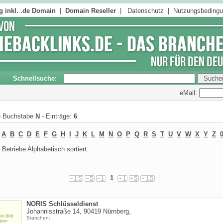
 inkl. .de Domain
|
Domain Reseller
|
Datenschutz
|
Nutzungsbeding
Schnellsuche:
eMail:
te Buchstabe
N
- Einträge:
6
:
A
B
C
D
E
F
G
H
I
J
K
L
M
N
O
P
Q
R
S
T
U
V
W
X
Y
Z
0
Betriebe Alphabetisch sortiert.
1
NORIS Schlüsseldienst
Johannisstraße 14, 90419 Nürnberg,
Branchen: