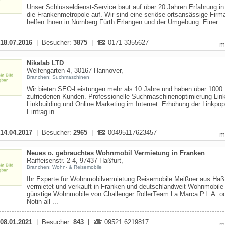
Unser Schlüsseldienst-Service baut auf über 20 Jahren Erfahrung i
die Frankenmetropole auf. Wir sind eine seriöse ortsansässige Firm
helfen Ihnen in Nürnberg Fürth Erlangen und der Umgebung. Einer ..
18.07.2016
| Besucher:
3875
|
0171 3355627
m
Nikalab LTD
Welfengarten 4, 30167 Hannover,
Branchen: Suchmaschinen
Wir bieten SEO-Leistungen mehr als 10 Jahre und haben über 1000
zufriedenen Kunden. Professionelle Suchmaschinenoptimierung Lin
Linkbuilding und Online Marketing im Internet: Erhöhung der Linkpopu
Eintrag in ...
14.04.2017
| Besucher:
2965
|
00495117623457
m
Neues o. gebrauchtes Wohnmobil Vermietung in Franken
Raiffeisenstr. 2-4, 97437 Haßfurt,
Branchen: Wohn- & Reisemobile
Ihr Experte für Wohnmobilvermietung Reisemobile Meißner aus Haßf
vermietet und verkauft in Franken und deutschlandweit Wohnmobile
günstige Wohnmobile von Challenger RollerTeam La Marca P.L.A. o
Notin all ...
08.01.2021
| Besucher:
843
|
09521 6219817
m