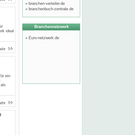
»
branchen-verteiler.de
»
branchenbuch-zentrale.de
er
Branchennetzwerk
rk ideal
»
Euro-netzwerk.de
ehr
ür ein
e
 als
ehr
g