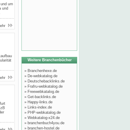
n und um
a und
.
ehr
kaufbau
Weitere Branchenbücher
larität
»
Branchenhexe.de
»
De-webkatalog.de
ehr
»
Deutschebacklinks.de
»
Frafru-webkatalog.de
»
Freewebkatalog.de
»
Get-backlinks.de
»
Happy-links.de
urt
»
Links-index.de
 zB
der
»
PHP-webkatalog.de
»
Webkatalog-x24.de
»
branchenbuch4you.de
»
branchen-hostel.de
ehr