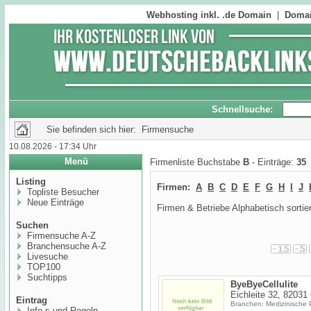
Webhosting inkl. .de Domain
|
Domai
Schnellsuche:
Sie befinden sich hier: Firmensuche
10.08.2026 - 17:34 Uhr
Menü
Firmenliste Buchstabe
B
- Einträge:
35
Listing
Firmen:
A
B
C
D
E
F
G
H
I
J
Topliste Besucher
Neue Einträge
Firmen & Betriebe Alphabetisch sortier
Suchen
Firmensuche A-Z
Branchensuche A-Z
Livesuche
TOP100
Suchtipps
ByeByeCellulite
Eichleite 32, 82031
Eintrag
Branchen: Medizinische 
Info,s und Regeln