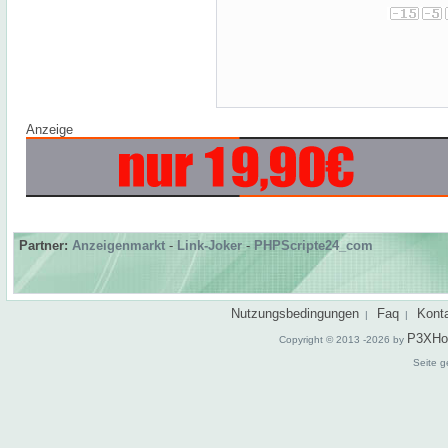
Anzeige
Partner:
Anzeigenmarkt
-
Link-Joker
-
PHPScripte24_com
Nutzungsbedingungen
Faq
Kont
|
|
P3XHo
Copyright © 2013 -2026 by
Seite g