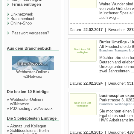
Wahre Wunder sind i
Firma eintragen
von viele Gründen 
Münchener Speziali
Linknetzwerk
auch weg ...
Branchenbuch
Online-Shop
Datum:
22.02.2017
| Besucher:
287
Passwort vergessen?
Butler Umzüge - U
Alt-Friedrichsfelde 
Aus dem Branchenbuch
Branchen: Transport & Lo
Möchten Sie den for
Deutschland erlebe
Umzugsunternehmen a
zwei Jahrzehnten ..
Webhoster-Online /
w3Networx
Datum:
22.02.2024
| Besucher:
951
Die letzten 10 Einträge
businessplan-expe
»
Webhoster-Online /
Parkstrasse 3, 0282
w3Networx
Branchen: Werbeagentu
»
P3Xhosting / w3Networx
Sie möchten einen 
Egal ob es sich um
Die 5 beliebtesten Einträge
HWK Arbeitsamt inte
»
Akmaz und Kollegen
»
Schlüsseldienst Berlin
Datum:
22.10.2015
| Besucher:
438