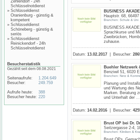
Zehlendorf - 24h
Schlüsselnotdienst
»
Schlüsseldienst
BUSINESS AKADE
Oranienburg - günstig &
Hauptstr. 68, 66497
kompetent
Branchen: Schule & Uni
»
Schlüsseldienst
BUSINESS AKADEMI
Schöneberg - günstig &
Sprachkurse und Mi
seriös
Zweibrücken, Homb
»
Schlüsseldienst
zuhause.
Reinickendorf - 24h
Schlüsselnotdienst
Datum:
13.02.2017
| Besucher:
286
Besucherstatistik
Buehler Netzwerk 
Gezählt seit dem 08.08.2021
Benziwil 51, 6020
Branchen: Netz & Kommu
Seitenaufrufe:
1.204.649
Besucher:
249.759
Planung und Install
und Wartung des Net
Aufrufe heute:
388
Marken. Beratung z
Besucher heute:
220
und Unterhalt der ...
Datum:
14.02.2016
| Besucher:
425
Brust OP bei Dr. D
Seitzergasse 2-4, 
Branchen: Kliniken & Kr
Brust OPs. Gemacht