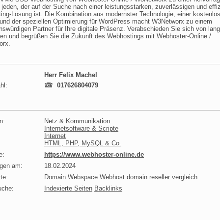
 jeden, der auf der Suche nach einer leistungsstarken, zuverlässigen und effi
ng-Lösung ist. Die Kombination aus modernster Technologie, einer kostenlo
und der speziellen Optimierung für WordPress macht W3Networx zu einem
nswürdigen Partner für Ihre digitale Präsenz. Verabschieden Sie sich von la
ten und begrüßen Sie die Zukunft des Webhostings mit Webhoster-Online /
rx.
Herr Felix Machel
hl:
017626804079
n:
Netz & Kommunikation
Internetsoftware & Scripte
Internet
HTML, PHP, MySQL & Co.
e:
https://www.webhoster-online.de
agen am:
18.02.2024
te:
Domain Webspace Webhost domain reseller vergleich
uche:
Indexierte Seiten
Backlinks