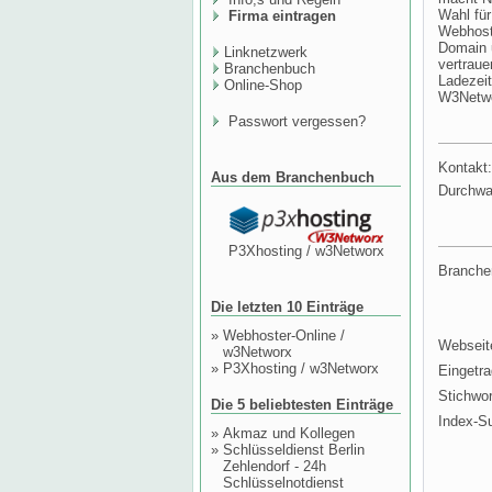
Wahl für
Firma eintragen
Webhosti
Domain 
Linknetzwerk
vertraue
Branchenbuch
Ladezei
Online-Shop
W3Netwo
Passwort vergessen?
Kontakt:
Aus dem Branchenbuch
Durchwa
P3Xhosting / w3Networx
Branche
Die letzten 10 Einträge
»
Webhoster-Online /
Webseit
w3Networx
»
P3Xhosting / w3Networx
Eingetr
Stichwor
Die 5 beliebtesten Einträge
Index-S
»
Akmaz und Kollegen
»
Schlüsseldienst Berlin
Zehlendorf - 24h
Schlüsselnotdienst