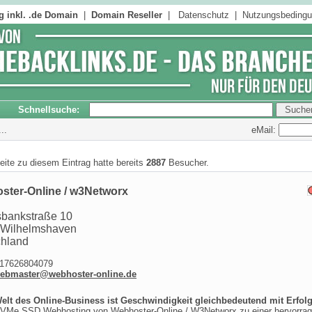
 inkl. .de Domain
|
Domain Reseller
|
Datenschutz
|
Nutzungsbeding
Schnellsuche:
eMail:
..
seite zu diesem Eintrag hatte bereits
2887
Besucher.
ster-Online / w3Networx
bankstraße 10
 Wilhelmshaven
chland
7626804079
ebmaster@webhoster-online.de
Welt des Online-Business ist Geschwindigkeit gleichbedeutend mit Erfolg
VMe SSD Webhosting von Webhoster-Online / W3Networx zu einer hervorra