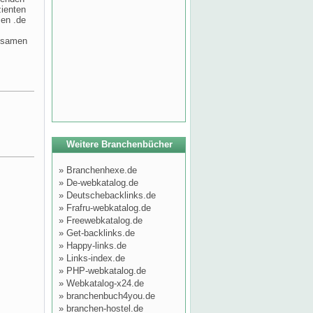
zienten
sen .de
ngsamen
Weitere Branchenbücher
»
Branchenhexe.de
»
De-webkatalog.de
»
Deutschebacklinks.de
»
Frafru-webkatalog.de
»
Freewebkatalog.de
»
Get-backlinks.de
»
Happy-links.de
»
Links-index.de
»
PHP-webkatalog.de
»
Webkatalog-x24.de
»
branchenbuch4you.de
»
branchen-hostel.de