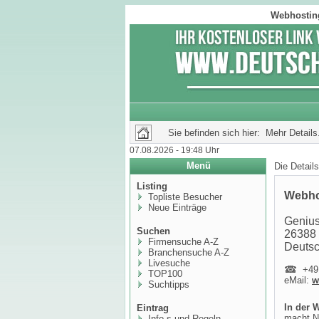
Webhosting
Sie befinden sich hier: Mehr Details.
07.08.2026 - 19:48 Uhr
Menü
Die Detail
Listing
Webho
Topliste Besucher
Neue Einträge
Genius
Suchen
26388
Firmensuche A-Z
Deuts
Branchensuche A-Z
Livesuche
+491
TOP100
eMail:
w
Suchtipps
In der 
Eintrag
macht N
Info,s und Regeln