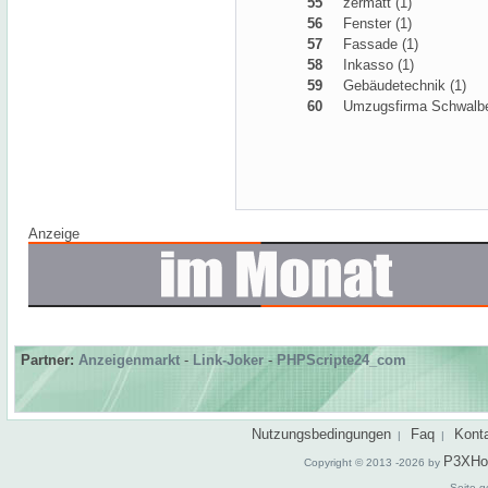
55
zermatt (1)
56
Fenster (1)
57
Fassade (1)
58
Inkasso (1)
59
Gebäudetechnik (1)
60
Umzugsfirma Schwalbe
Anzeige
Partner:
Anzeigenmarkt
-
Link-Joker
-
PHPScripte24_com
Nutzungsbedingungen
Faq
Kont
|
|
P3XHo
Copyright © 2013 -2026 by
Seite g