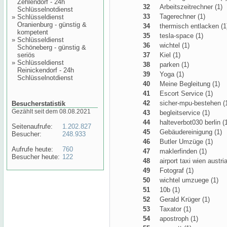
Zehlendorf - 24h
32
Arbeitszeitrechner (1)
Schlüsselnotdienst
33
Tagerechner (1)
»
Schlüsseldienst
Oranienburg - günstig &
34
thermisch entlacken (1
kompetent
35
tesla-space (1)
»
Schlüsseldienst
36
wichtel (1)
Schöneberg - günstig &
seriös
37
Kiel (1)
»
Schlüsseldienst
38
parken (1)
Reinickendorf - 24h
39
Yoga (1)
Schlüsselnotdienst
40
Meine Begleitung (1)
41
Escort Service (1)
42
sicher-mpu-bestehen (
Besucherstatistik
Gezählt seit dem 08.08.2021
43
begleitservice (1)
44
halteverbot030 berlin (
Seitenaufrufe:
1.202.827
45
Gebäudereinigung (1)
Besucher:
248.933
46
Butler Umzüge (1)
Aufrufe heute:
760
47
maklerfinden (1)
Besucher heute:
122
48
airport taxi wien austria
49
Fotograf (1)
50
wichtel umzuege (1)
51
10b (1)
52
Gerald Krüger (1)
53
Taxator (1)
54
apostroph (1)