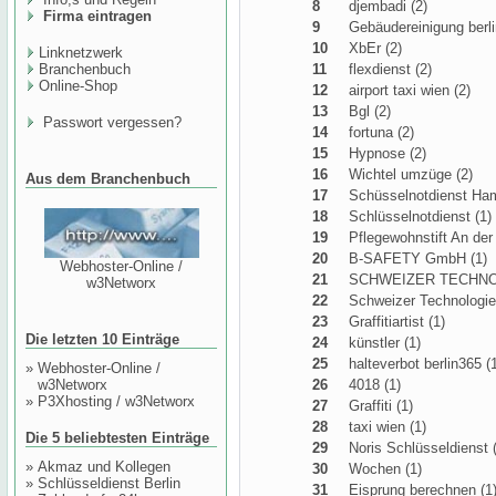
8
djembadi (2)
Firma eintragen
9
Gebäudereinigung berli
10
XbEr (2)
Linknetzwerk
Branchenbuch
11
flexdienst (2)
Online-Shop
12
airport taxi wien (2)
13
Bgl (2)
Passwort vergessen?
14
fortuna (2)
15
Hypnose (2)
16
Wichtel umzüge (2)
Aus dem Branchenbuch
17
Schüsselnotdienst Ham
18
Schlüsselnotdienst (1)
19
Pflegewohnstift An der
20
B-SAFETY GmbH (1)
Webhoster-Online /
21
SCHWEIZER TECHNO
w3Networx
22
Schweizer Technologie
23
Graffitiartist (1)
Die letzten 10 Einträge
24
künstler (1)
25
halteverbot berlin365 (
»
Webhoster-Online /
w3Networx
26
4018 (1)
»
P3Xhosting / w3Networx
27
Graffiti (1)
28
taxi wien (1)
Die 5 beliebtesten Einträge
29
Noris Schlüsseldienst 
»
Akmaz und Kollegen
30
Wochen (1)
»
Schlüsseldienst Berlin
31
Eisprung berechnen (1