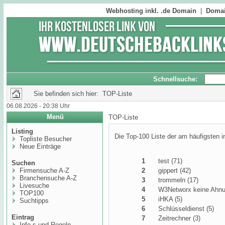
Webhosting inkl. .de Domain
|
Domai
Schnellsuche:
Sie befinden sich hier: TOP-Liste
06.08.2026 - 20:38 Uhr
Menü
TOP-Liste
Listing
Die Top-100 Liste der am häufigsten 
Topliste Besucher
Neue Einträge
1
test (71)
Suchen
Firmensuche A-Z
2
gippert (42)
Branchensuche A-Z
3
trommeln (17)
Livesuche
4
W3Networx keine Ahnu
TOP100
5
iHKA (5)
Suchtipps
6
Schlüsseldienst (5)
Eintrag
7
Zeitrechner (3)
Info,s und Regeln