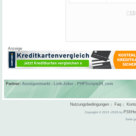
Anzeige
Partner:
Anzeigenmarkt
-
Link-Joker
-
PHPScripte24_com
Nutzungsbedingungen
Faq
Kont
|
|
P3XHo
Copyright © 2013 -2026 by
Seite g