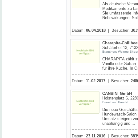
Als deutsche Versa
Medikamente zu fair
Sie umfassende Inf
Nebewirkungen. Soll
Datum:
06.04.2018
| Besucher:
303
Charapita-Chilibeer
Schäferhof 13, 7132
Branchen: Weitere Shops
CHARAPiTA zählt zu 
Vanille oder Safran
für ihre Küche. In Ö
Datum:
11.02.2017
| Besucher:
248
CANBINI GmbH
Holstenplatz 6, 22
Branchen: Handel
Die neue Geschäfts
Hundewasch-Salon od
Umsatz steigern vo
unabhängig und ...
Datum:
23.11.2016
| Besucher:
383