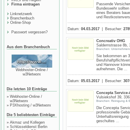
Passende Versicheru
Firma eintragen
Bundeswehr sollten
eines Beraters bau
Linknetzwerk
und Restkostenversi
Branchenbuch
Online-Shop
Datum:
04.03.2017
| Besucher:
278
Passwort vergessen?
Concreativ OHG
Saldernstrasse 8b,
Aus dem Branchenbuch
Branchen: Unternehmen
Sie bekommen an 3 
Berufshaftpflichtv
und Hannover könne
aufnehmen. Die ...
Webhoster-Online /
w3Networx
Datum:
05.03.2017
| Besucher:
307
Die letzten 10 Einträge
Concepta Service-
»
Webhoster-Online /
Vulsiekshof 39, 336
w3Networx
Branchen: Reinigung & 
»
P3Xhosting / w3Networx
Die Concepta Servic
professionelle Gebä
Die 5 beliebtesten Einträge
Unterhaltsreinigung
geschultes ...
»
Akmaz und Kollegen
»
Schlüsseldienst Berlin