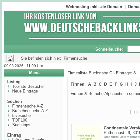
Webhosting inkl. .de Domain
|
Domai
Schnellsuche:
Sie befinden sich hier: Firmensuche
09.08.2026 - 11:09 Uhr
Menü
Firmenliste Buchstabe
C
- Einträge:
8
Listing
Firmen:
A
B
C
D
E
F
G
H
I
J
Topliste Besucher
Neue Einträge
Firmen & Betriebe Alphabetisch sortier
Suchen
Firmensuche A-Z
Branchensuche A-Z
Livesuche
TOP100
Suchtipps
Continentale Vers
Rathenaustr. 9, 301
Eintrag
Branchen: Unternehmen
Info,s und Regeln