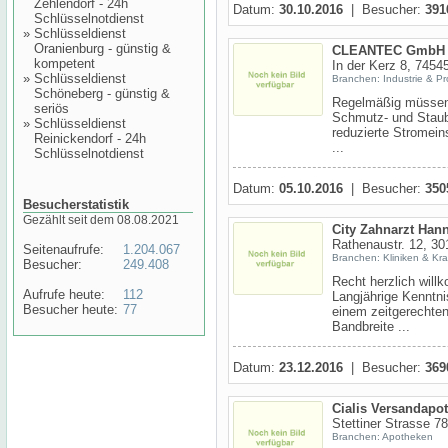
Zehlendorf - 24h
Datum:
30.10.2016
| Besucher:
391
Schlüsselnotdienst
»
Schlüsseldienst
Oranienburg - günstig &
CLEANTEC GmbH R
kompetent
In der Kerz 8, 74545
»
Schlüsseldienst
Branchen: Industrie & P
Schöneberg - günstig &
Regelmäßig müssen 
seriös
Schmutz- und Staub
»
Schlüsseldienst
reduzierte Stromein
Reinickendorf - 24h
...
Schlüsselnotdienst
Datum:
05.10.2016
| Besucher:
350
Besucherstatistik
Gezählt seit dem 08.08.2021
City Zahnarzt Han
Rathenaustr. 12, 3
Seitenaufrufe:
1.204.067
Branchen: Kliniken & Kr
Besucher:
249.408
Recht herzlich will
Aufrufe heute:
112
Langjährige Kenntni
Besucher heute:
77
einem zeitgerechten
Bandbreite ...
Datum:
23.12.2016
| Besucher:
369
Cialis Versandapo
Stettiner Strasse 78
Branchen: Apotheken