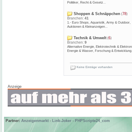
,
...
Politiker
Recht & Gesetz
Shoppen & Schnäppchen
78
(
)
Branchen:
41
,
,
,
1.- Euro Shops
Aquaristik
Army & Outdoor
...
Auktionen & Kleinanzeigen
Technik & Umwelt
6
(
)
Branchen:
9
,
Alternative Energie
Elektrotechnik & Elektron
,
Energie & Wasser
Forschung & Entwicklung
Keine Einträge vorhanden
Anzeige
Partner:
Anzeigenmarkt
-
Link-Joker
-
PHPScripte24_com