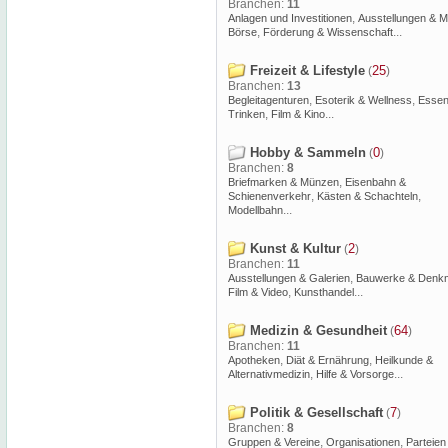
Branchen:
11
,
Anlagen und Investitionen
Ausstellungen & 
,
...
Börse
Förderung & Wissenschaft
Freizeit & Lifestyle
25
(
)
Branchen:
13
,
,
Begleitagenturen
Esoterik & Wellness
Essen
,
...
Trinken
Film & Kino
Hobby & Sammeln
0
(
)
Branchen:
8
,
Briefmarken & Münzen
Eisenbahn &
,
,
Schienenverkehr
Kästen & Schachteln
...
Modellbahn
Kunst & Kultur
2
(
)
Branchen:
11
,
Ausstellungen & Galerien
Bauwerke & Denkm
,
...
Film & Video
Kunsthandel
Medizin & Gesundheit
64
(
)
Branchen:
11
,
,
Apotheken
Diät & Ernährung
Heilkunde &
,
...
Alternativmedizin
Hilfe & Vorsorge
Politik & Gesellschaft
7
(
)
Branchen:
8
,
,
Gruppen & Vereine
Organisationen
Parteien