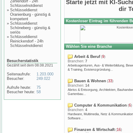
Zehlendorf - 24h
Starte jetzt mit KI-Su
Schlüsselnotdienst
dir 
»
Schlüsseldienst
Oranienburg - günstig &
kompetent
Kostenloser Eintrag im führenden 
»
Schlüsseldienst
Schöneberg - günstig &
seriös
»
Schlüsseldienst
Reinickendorf - 24h
Schlüsselnotdienst
Wählen Sie eine Branche
Arbeit & Beruf
9
(
)
Besucherstatistik
Branchen:
7
Gezählt seit dem 08.08.2021
,
,
Arbeitsagenturen
Aus- & Weiterbildung
Bew
,
...
& Training
Existenzgründung
Seitenaufrufe:
1.203.000
Besucher:
249.022
Bauen & Wohnen
33
(
)
Branchen:
14
Aufrufe heute:
75
,
,
Abriss & Entsorgung
Architekten
Bauhandw
Besucher heute:
58
...
Gartenbau
Computer & Kommunikation
6
(
)
Branchen:
4
,
,
Hardware
Multimedia
Netz & Kommunikatio
...
Software
Finanzen & Wirtschaft
16
(
)