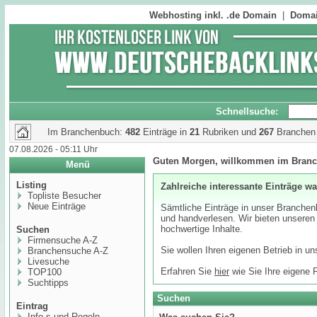
Webhosting inkl. .de Domain
|
Domai
Schnellsuche:
Im Branchenbuch:
482
Einträge in
21
Rubriken und
267
Branchen
07.08.2026 - 05:11 Uhr
Guten Morgen, willkommen im Bran
Menü
Listing
Zahlreiche interessante Einträge wa
Topliste Besucher
Neue Einträge
Sämtliche Einträge in unser Branchenb
und handverlesen. Wir bieten unsere
hochwertige Inhalte.
Suchen
Firmensuche A-Z
Sie wollen Ihren eigenen Betrieb in u
Branchensuche A-Z
Livesuche
Erfahren Sie
hier
wie Sie Ihre eigene 
TOP100
Suchtipps
Suchen
Eintrag
Info,s und Regeln