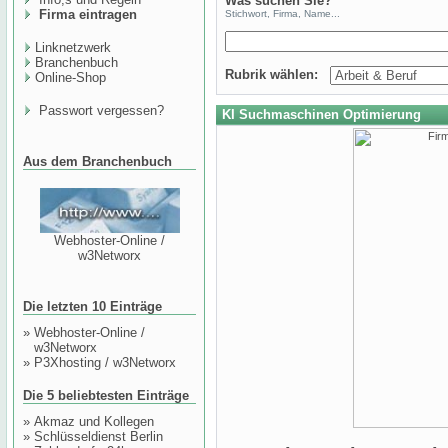
Was suchen Sie?
Firma eintragen
Stichwort, Firma, Name...
Linknetzwerk
Branchenbuch
Rubrik wählen:
Online-Shop
Passwort vergessen?
KI Suchmaschinen Optimierung
Aus dem Branchenbuch
Webhoster-Online /
w3Networx
Die letzten 10 Einträge
»
Webhoster-Online /
w3Networx
»
P3Xhosting / w3Networx
Die 5 beliebtesten Einträge
»
Akmaz und Kollegen
»
Schlüsseldienst Berlin