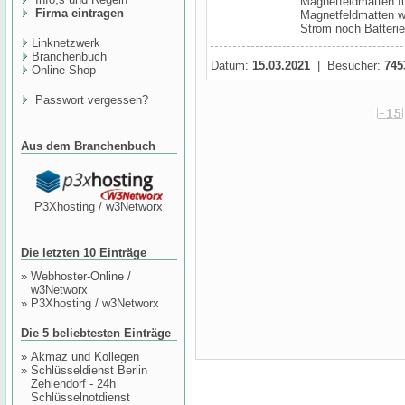
Magnetfeldmatten f
Firma eintragen
Magnetfeldmatten wu
Strom noch Batterien
Linknetzwerk
Branchenbuch
Datum:
15.03.2021
| Besucher:
745
Online-Shop
Passwort vergessen?
Aus dem Branchenbuch
P3Xhosting / w3Networx
Die letzten 10 Einträge
»
Webhoster-Online /
w3Networx
»
P3Xhosting / w3Networx
Die 5 beliebtesten Einträge
»
Akmaz und Kollegen
»
Schlüsseldienst Berlin
Zehlendorf - 24h
Schlüsselnotdienst