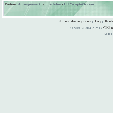
Partner:
Anzeigenmarkt
-
Link-Joker
-
PHPScripte24_com
Nutzungsbedingungen
Faq
Kont
|
|
P3XHo
Copyright © 2013 -2026 by
Seite g