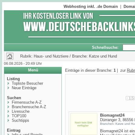
Webhosting inkl. .de Domain
|
Domai
Schnellsuche:
Rubrik: Haus- und Nutztiere / Branche: Katze und Hund
06.08.2026 - 20:49 Uhr
Menü
Einträge in dieser Branche:
1
| zur
Rubr
Listing
Topliste Besucher
Neue Einträge
Suchen
Firmensuche A-Z
Branchensuche A-Z
Livesuche
Biomagnet24
TOP100
Dürranger 3, 86556
Suchtipps
Branchen: Katze und H
Eintrag
Biomagnet24 ist ein
Info,s und Regeln