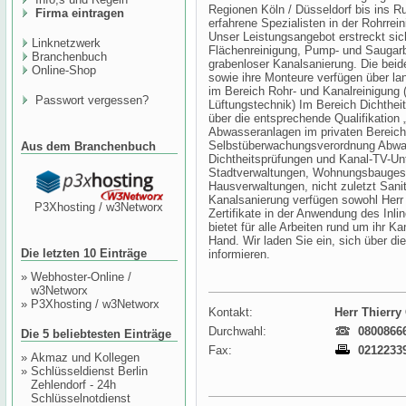
Regionen Köln / Düsseldorf bis ins Ruh
Firma eintragen
erfahrene Spezialisten in der Rohrre
Unser Leistungsangebot erstreckt sic
Linknetzwerk
Flächenreinigung, Pump- und Saugarb
Branchenbuch
grabenloser Kanalsanierung. Die bei
Online-Shop
sowie ihre Monteure verfügen über l
im Bereich Rohr- und Kanalreinigung 
Passwort vergessen?
Lüftungstechnik) Im Bereich Dichthei
über die entsprechende Qualifikation „
Abwasseranlagen im privaten Bereic
Selbstüberwachungsverordnung Abwas
Aus dem Branchenbuch
Dichtheitsprüfungen und Kanal-TV-Un
Stadtverwaltungen, Wohnungsbaugese
Hausverwaltungen, nicht zuletzt Sanit
Kanalsanierung verfügen sowohl Herr
P3Xhosting / w3Networx
Zertifikate in der Anwendung des Inl
bietet für alle Arbeiten rund um ihr K
Hand. Wir laden Sie ein, sich über di
Die letzten 10 Einträge
informieren.
»
Webhoster-Online /
w3Networx
»
P3Xhosting / w3Networx
Kontakt:
Herr Thierry
Durchwahl:
0800866
Die 5 beliebtesten Einträge
Fax:
0212233
»
Akmaz und Kollegen
»
Schlüsseldienst Berlin
Zehlendorf - 24h
Schlüsselnotdienst