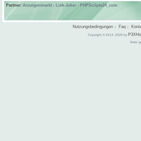
Partner:
Anzeigenmarkt
-
Link-Joker
-
PHPScripte24_com
Nutzungsbedingungen
Faq
Kont
|
|
P3XHo
Copyright © 2013 -2026 by
Seite g