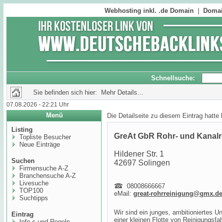
Webhosting inkl. .de Domain
|
Domai
Schnellsuche:
Sie befinden sich hier: Mehr Details...
07.08.2026 - 22:21 Uhr
Menü
Die Detailseite zu diesem Eintrag hatte
Listing
GreAt GbR Rohr- und Kanalr
Topliste Besucher
Neue Einträge
Hildener Str. 1
Suchen
42697 Solingen
Firmensuche A-Z
Branchensuche A-Z
Livesuche
08008666667
TOP100
eMail:
great-rohrreinigung@gmx.d
Suchtipps
Wir sind ein junges, ambitioniertes
Eintrag
einer kleinen Flotte von Reinigungsfa
Info,s und Regeln