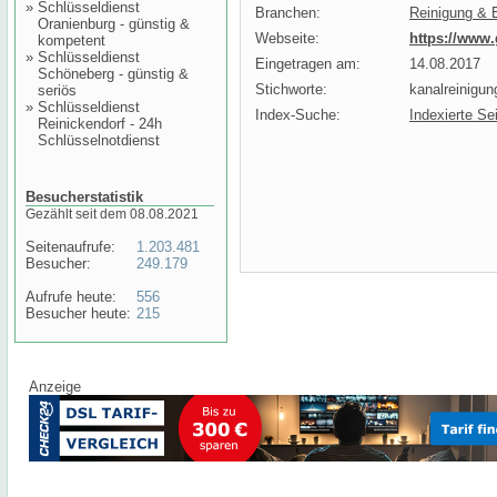
»
Schlüsseldienst
Branchen:
Reinigung & 
Oranienburg - günstig &
Webseite:
https://www.
kompetent
»
Schlüsseldienst
Eingetragen am:
14.08.2017
Schöneberg - günstig &
Stichworte:
kanalreinigun
seriös
»
Schlüsseldienst
Index-Suche:
Indexierte Se
Reinickendorf - 24h
Schlüsselnotdienst
Besucherstatistik
Gezählt seit dem 08.08.2021
Seitenaufrufe:
1.203.481
Besucher:
249.179
Aufrufe heute:
556
Besucher heute:
215
Anzeige